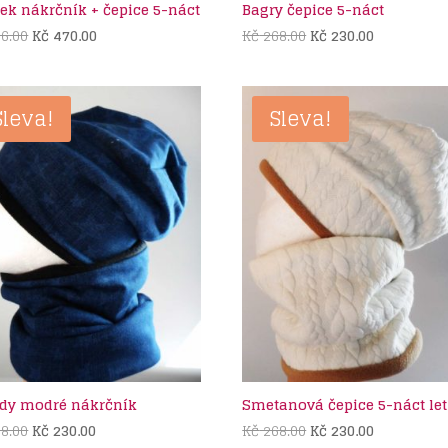
ček nákrčník + čepice 5-náct
Bagry čepice 5-náct
Původní
Aktuální
Původní
Aktuální
6.00
Kč
470.00
Kč
268.00
Kč
230.00
cena
cena
cena
cena
byla:
je:
byla:
je:
Kč 506.00.
Kč 470.00.
Kč 268.00.
Kč 230.00.
Sleva!
Sleva!
dy modré nákrčník
Smetanová čepice 5-náct let
Původní
Aktuální
Původní
Aktuální
8.00
Kč
230.00
Kč
268.00
Kč
230.00