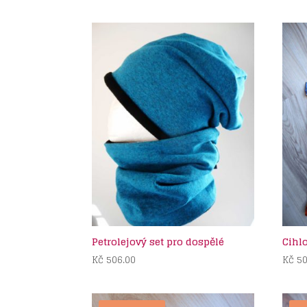
cena
cena
byla:
je:
Kč 268.00.
Kč 230.00.
Petrolejový set pro dospělé
Cihl
Kč
506.00
Kč
50