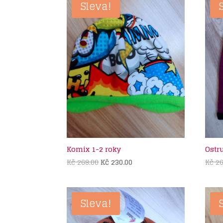
Sleva!
Komix 1-2 roky
Ostr
Původní
Aktuální
Kč
268.00
Kč
230.00
Kč
26
cena
cena
byla:
je:
Kč 268.00.
Kč 230.00.
Sleva!