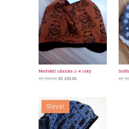
Medvědi ušanka 2-4 roky
Sněh
Původní
Aktuální
Kč
268.00
Kč
230.00
Kč
26
cena
cena
byla:
je:
Kč 268.00.
Kč 230.00.
Sleva!