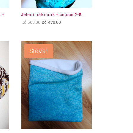
 +
Jeleni nákrčník + čepice 2-5
Původní
Aktuální
Kč
506.00
Kč
470.00
cena
cena
byla:
je:
Kč 506.00.
Kč 470.00.
Sleva!