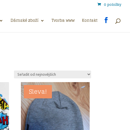
0 položky
Dámské zboží
Tvorba www
Kontakt
Sleva!