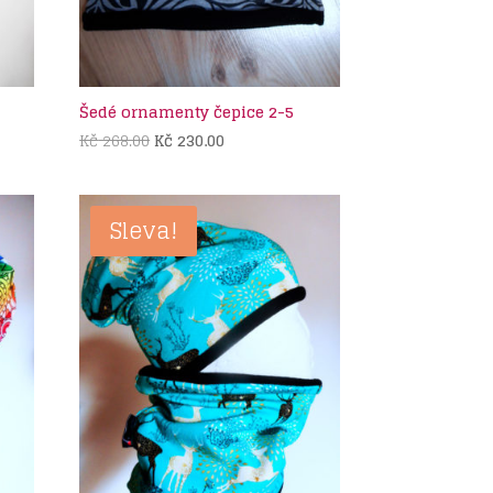
Šedé ornamenty čepice 2-5
Původní
Aktuální
Kč
268.00
Kč
230.00
cena
cena
byla:
je:
Kč 268.00.
Kč 230.00.
Sleva!