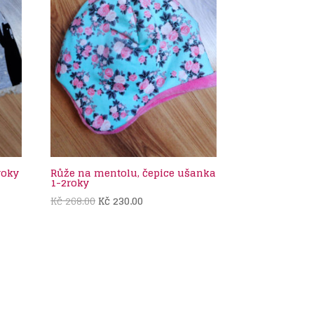
roky
Růže na mentolu, čepice ušanka
1-2roky
Původní
Aktuální
Kč
268.00
Kč
230.00
cena
cena
byla:
je:
Kč 268.00.
Kč 230.00.