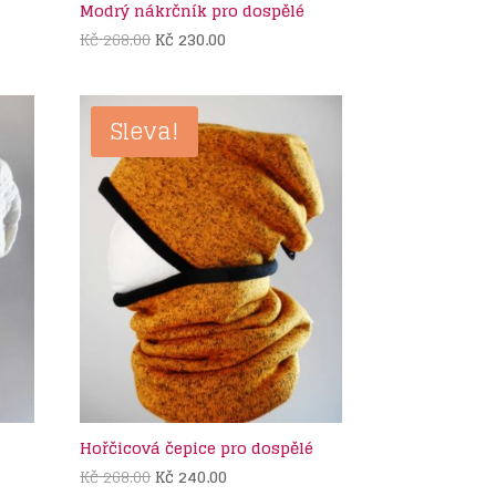
Modrý nákrčník pro dospělé
Původní
Aktuální
Kč
268.00
Kč
230.00
cena
cena
byla:
je:
Kč 268.00.
Kč 230.00.
Sleva!
Hořčicová čepice pro dospělé
Původní
Aktuální
Kč
268.00
Kč
240.00