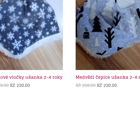
ové vločky ušanka 2-4 roky
Medvědi čepice ušanka 2-4 
Původní
Aktuální
Původní
Aktuální
8.00
Kč
230.00
Kč
268.00
Kč
230.00
cena
cena
cena
cena
byla:
je:
byla:
je:
Kč 268.00.
Kč 230.00.
Kč 268.00.
Kč 230.00.