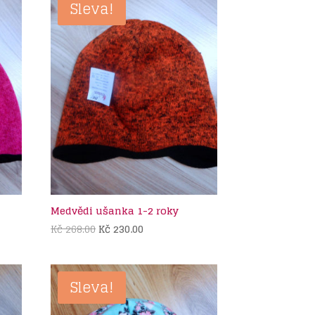
Sleva!
Medvědi ušanka 1-2 roky
Původní
Aktuální
Kč
268.00
Kč
230.00
cena
cena
byla:
je:
Kč 268.00.
Kč 230.00.
Sleva!