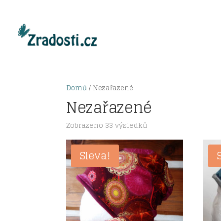
Domů
/ Nezařazené
Nezařazené
Seřazeno
Zobrazeno 33 výsledků
od
nejnovějších
Sleva!