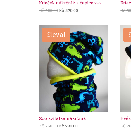
Krteček nákrčník + čepice 2-5
Krte
Původní
Aktuální
Kč
506.00
Kč
470.00
Kč
50
cena
cena
byla:
je:
Kč 506.00.
Kč 470.00.
Sleva!
Zoo zvířátka nákrčník
Hvěz
Původní
Aktuální
Kč
268.00
Kč
230.00
Kč
26