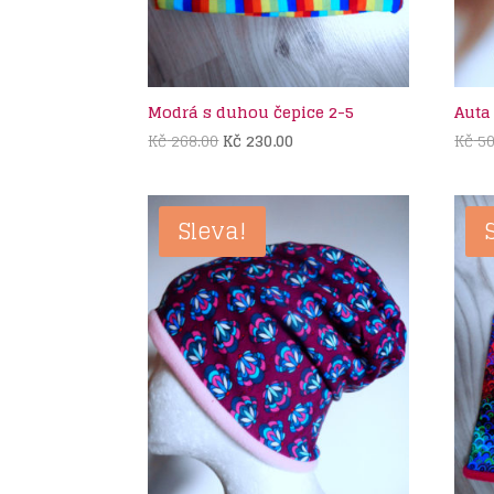
Modrá s duhou čepice 2-5
Auta
Původní
Aktuální
Kč
268.00
Kč
230.00
Kč
50
cena
cena
byla:
je:
Kč 268.00.
Kč 230.00.
Sleva!