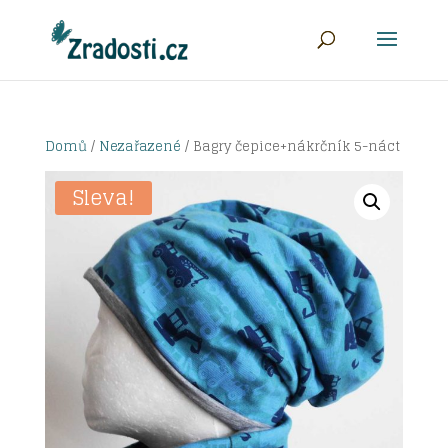
Domů
/
Nezařazené
/ Bagry čepice+nákrčník 5-náct
Sleva!