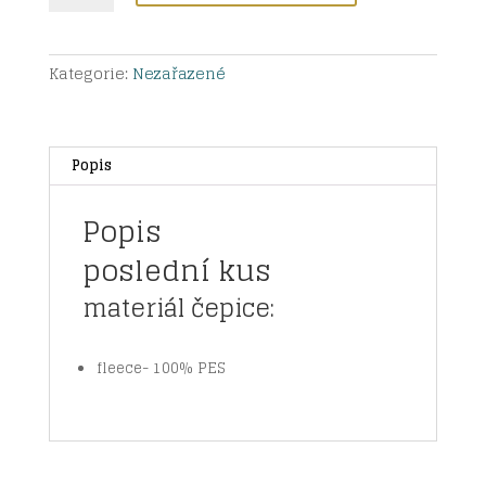
5-
náct
množství
Kategorie:
Nezařazené
Popis
Popis
poslední kus
materiál čepice:
fleece- 100% PES