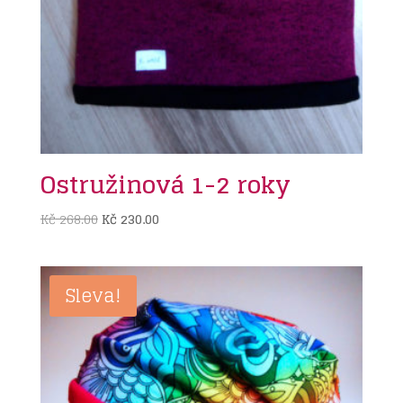
Ostružinová 1-2 roky
Původní
Aktuální
Kč
268.00
Kč
230.00
cena
cena
byla:
je:
Kč 268.00.
Kč 230.00.
Sleva!