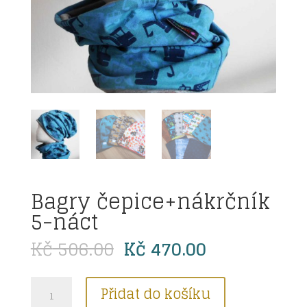
Bagry čepice+nákrčník
5-náct
Původní
Aktuální
Kč
506.00
Kč
470.00
cena
cena
byla:
je:
Bagry
Kč 506.00.
Kč 470.00.
Přidat do košíku
čepice+nákrčník