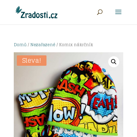
Domů
/
Nezařazené
/ Komix nákrčník
Sleva!