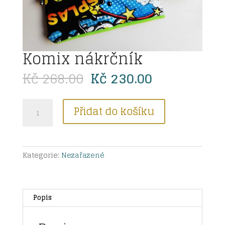
Komix nákrčník
Původní
Aktuální
Kč
268.00
Kč
230.00
cena
cena
byla:
je:
Komix
Kč 268.00.
Kč 230.00.
Přidat do košíku
nákrčník
množství
Kategorie:
Nezařazené
Popis