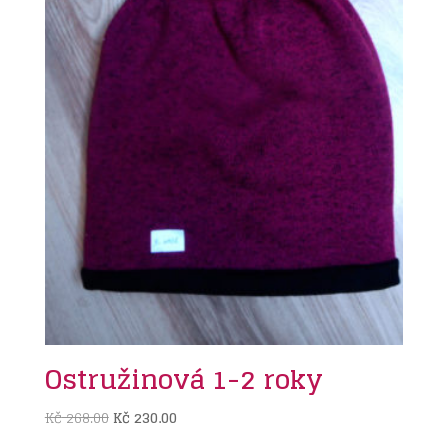
Ostružinová 1-2 roky
Původní
Aktuální
Kč
268.00
Kč
230.00
cena
cena