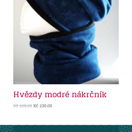
Hvězdy modré nákrčník
Původní
Aktuální
Kč
268.00
Kč
230.00
cena
cena
byla:
je:
Kč 268.00.
Kč 230.00.