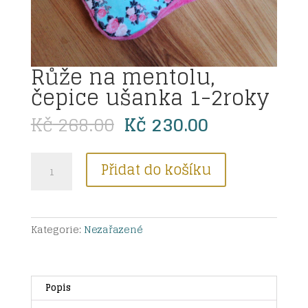
Růže na mentolu,
čepice ušanka 1-2roky
Původní
Aktuální
Kč
268.00
Kč
230.00
cena
cena
byla:
je:
Růže
Kč 268.00.
Kč 230.00.
Přidat do košíku
na
mentolu,
čepice
ušanka
Kategorie:
Nezařazené
1-
2roky
množství
Popis