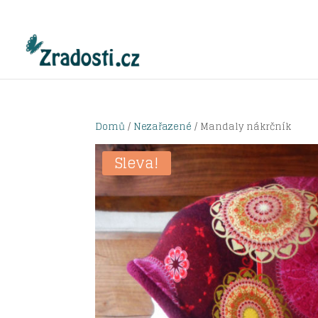
Domů
/
Nezařazené
/ Mandaly nákrčník
Sleva!