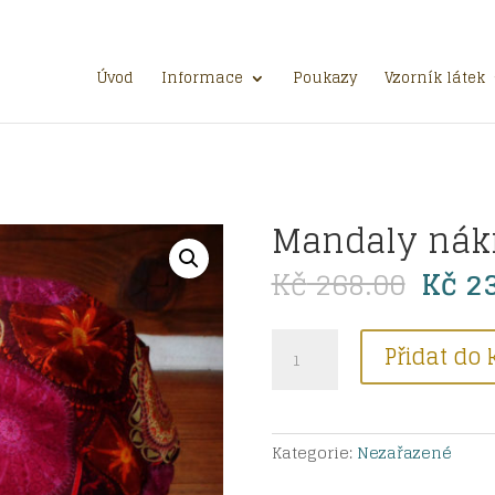
Úvod
Informace
Poukazy
Vzorník látek
Mandaly nák
Půvo
Kč
268.00
Kč
23
cena
byla:
Mandaly
Kč 26
Přidat do 
nákrčník
množství
Kategorie:
Nezařazené