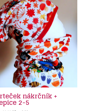
rteček nákrčník +
epice 2-5