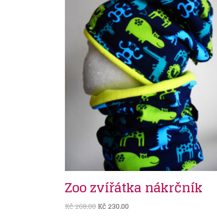
Zoo zvířátka nákrčník
Původní
Aktuální
Kč
268.00
Kč
230.00
cena
cena