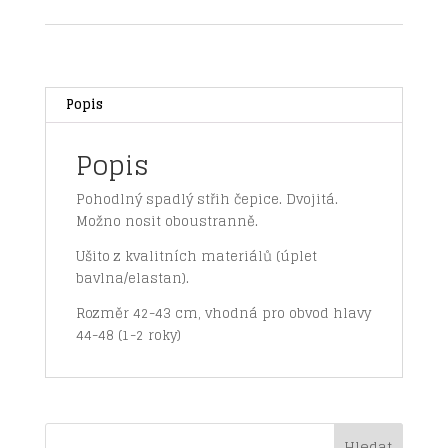
nákrčníku
jarní/podzimní
PTÁČCI
1-
2
Popis
roky
množství
Popis
Pohodlný spadlý střih čepice. Dvojitá.
Možno nosit oboustranně.
Ušito z kvalitních materiálů (úplet
bavlna/elastan).
Rozměr 42-43 cm, vhodná pro obvod hlavy
44-48 (1-2 roky)