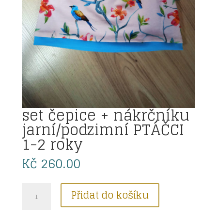
set čepice + nákrčníku
jarní/podzimní PTÁČCI
1-2 roky
Kč
260.00
set
Přidat do košíku
čepice
+