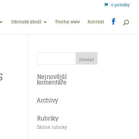
0 položky
Dámské zboží
Tvorba www
Kontakt
S
Nejnovější
komentáře
Archivy
Rubriky
Žádné rubriky