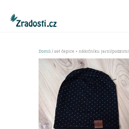
Domů
/ set čepice + nákrčníku jarní/podzim