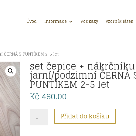
Úvod
Informace
Poukazy
Vzorník látek
ní ČERNÁ S PUNTÍKEM 2-5 let
set čepice + nákrčníku
jarní/podzimní ČERNÁ 
PUNTÍKEM 2-5 let
Kč
460.00
set
Přidat do košíku
čepice
+
nákrčníku