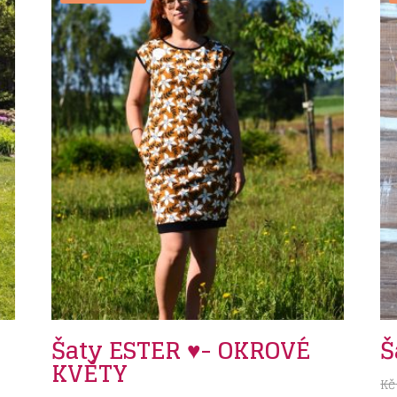
Šaty ESTER ♥- OKROVÉ
Š
KVĚTY
Kč