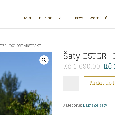
Úvod
Informace
Poukazy
Vzorník látek
STER- DUHOVÝ ABSTRAKT
Šaty ESTER-
Pů
Kč
1,690.00
Kč
ce
byl
Šaty
Kč 
Přidat do 
ESTER-
DUHOVÝ
ABSTRAKT
množství
Kategorie:
Dámské šaty