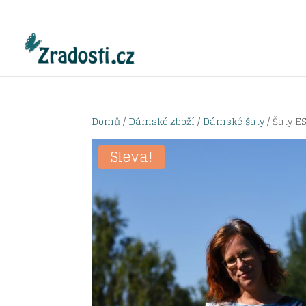
Domů
/
Dámské zboží
/
Dámské šaty
/ Šaty E
Sleva!