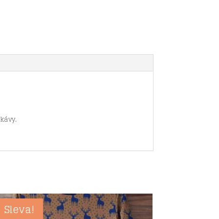
ukávy.
Sleva!