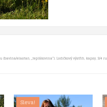
 (bavlna/elastan, „teplákovina“). Lodičkový výstřih, kapsy, 3/4 r
Sleva!