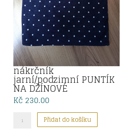
nákrčník
jarní/podzimní PUNTÍK
NA DŽÍNOVÉ
Kč
230.00
nákrčník
Přidat do košíku
jarní/podzimní
PUNTÍK