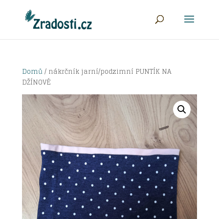
Domů
/ nákrčník jarní/podzimní PUNTÍK NA
DŽÍNOVÉ