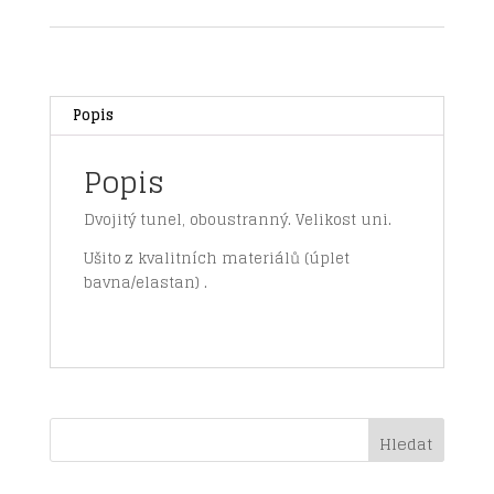
NA
DŽÍNOVÉ
množství
Popis
Popis
Dvojitý tunel, oboustranný. Velikost uni.
Ušito z kvalitních materiálů (úplet
bavna/elastan) .