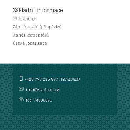
Základní informace
Přihlásit se
Zdroj kanálů (příspěvky)
Kanál komentářů
Česká lokalizace
+420 777 225 897
(Vendulka)
info@zradosti.cz
ičo: 74096621