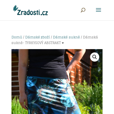
Domů
/
Dámské zboží
/
Dámské sukně
/ Dámská
sukně- TYRKYSOVÝ ABSTRAKT ♥