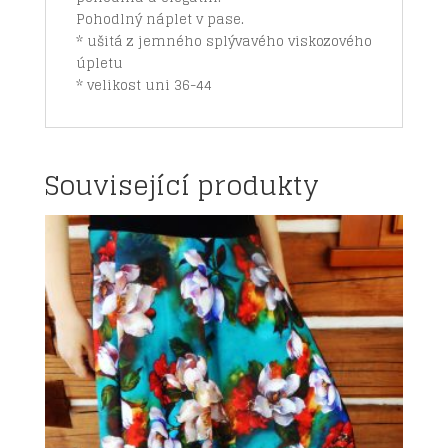
Pohodlný náplet v pase.
* ušitá z jemného splývavého viskozového
úpletu
* velikost uni 36-44
Související produkty