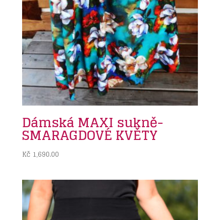
Dámská MAXI sukně-
SMARAGDOVÉ KVĚTY
Kč
1,690.00