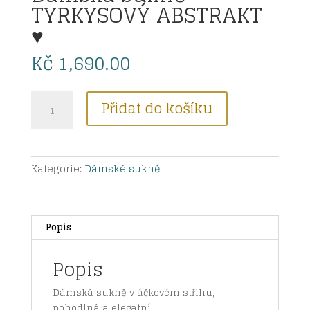
TYRKYSOVÝ ABSTRAKT
♥
Kč
1,690.00
Dámská
Přidat do košíku
sukně-
TYRKYSOVÝ
ABSTRAKT
♥
Kategorie:
Dámské sukně
množství
Popis
Popis
Dámská sukně v áčkovém střihu,
pohodlná a elegatní.