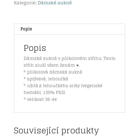
Kategorie:
Dámské sukně
♥
množství
Popis
Popis
Dámská sukně v půlkolovém střihu. Tento
střih sluší všem ženám ♥.
* půlkolová dámská sukně
* splývavá, lehoučká
* ušitá z lehoučkého silky (veganské
hedvábí, 100% PES)
* velikost 36-44
Související produkty