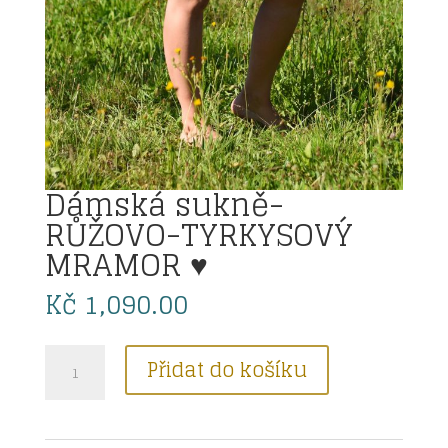
Dámská sukně-
RŮŽOVO-TYRKYSOVÝ
MRAMOR ♥
Kč
1,090.00
Dámská
Přidat do košíku
sukně-
RŮŽOVO-
TYRKYSOVÝ
MRAMOR