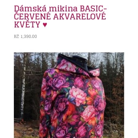
Dámská mikina BASIC-
ČERVENÉ AKVARELOVÉ
KVĚTY ♥
Kč
1,390.00