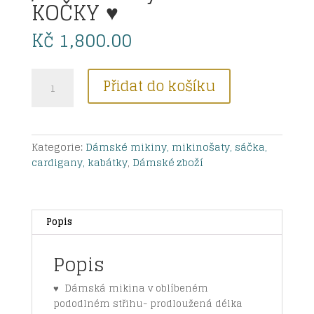
KOČKY ♥
Kč
1,800.00
Dámská
Přidat do košíku
mikina
/mikinošaty
BAREVNÉ
KOČKY
Kategorie:
Dámské mikiny, mikinošaty, sáčka,
♥
cardigany, kabátky
,
Dámské zboží
množství
Popis
Popis
♥ Dámská mikina v oblíbeném
pododlném střihu- prodloužená délka