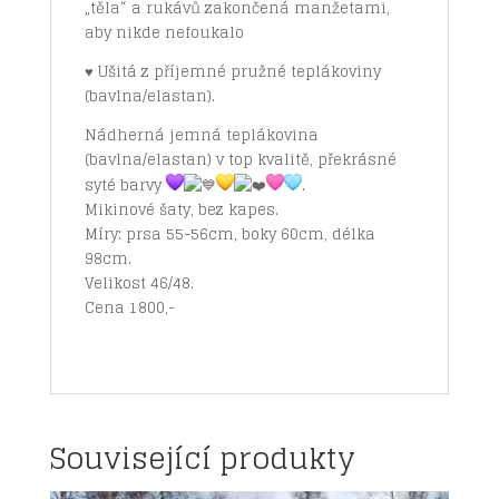
„těla“ a rukávů zakončená manžetami,
aby nikde nefoukalo
♥ Ušitá z příjemné pružné teplákoviny
(bavlna/elastan).
Nádherná jemná teplákovina
(bavlna/elastan) v top kvalitě, překrásné
syté barvy
.
Mikinové šaty, bez kapes.
Míry: prsa 55-56cm, boky 60cm, délka
98cm.
Velikost 46/48.
Cena 1800,-
Související produkty